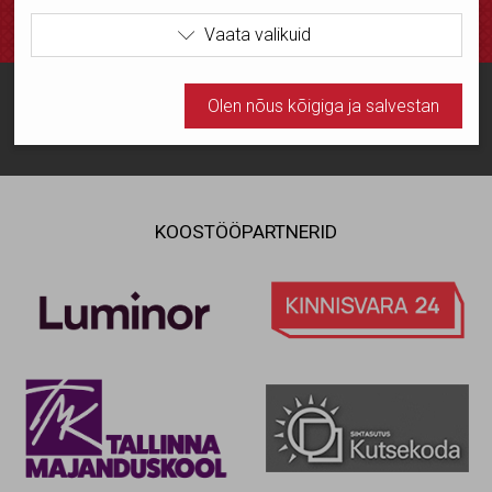
küsimustes.
Vaata valikuid

Kasutame tehnilisi küpsiseid, mis on vajalikud veebi
Olen nõus kõigiga ja salvestan
Korduma kippuvad küsimused
toimimiseks. Seadusega lubatud kohustuslikud
küpsised.
Olen nõus statistika küpsistega. Võimaldavad jälgida
näiteks veebiliiklust.
KOOSTÖÖPARTNERID
Olen nõus ja salvestan