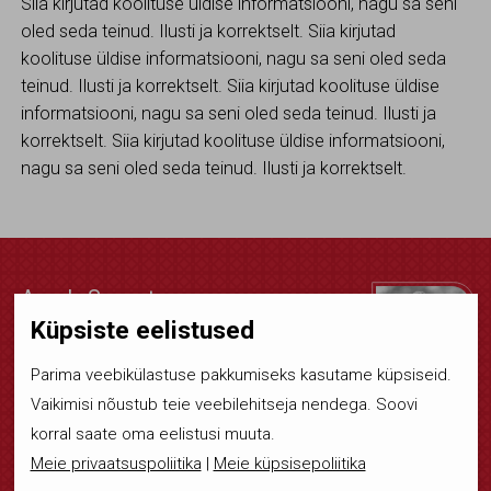
Siia kirjutad koolituse üldise informatsiooni, nagu sa seni
oled seda teinud. Ilusti ja korrektselt. Siia kirjutad
koolituse üldise informatsiooni, nagu sa seni oled seda
teinud. Ilusti ja korrektselt. Siia kirjutad koolituse üldise
informatsiooni, nagu sa seni oled seda teinud. Ilusti ja
korrektselt. Siia kirjutad koolituse üldise informatsiooni,
nagu sa seni oled seda teinud. Ilusti ja korrektselt.
Annely Sermat
EKMK büroo juht
Küpsiste eelistused
maakleritekoda@maakleritekoda.ee
Parima veebikülastuse pakkumiseks kasutame küpsiseid.
:
+372 5620 9000
Vaikimisi nõustub teie veebilehitseja nendega. Soovi
Annely poole võib pöörduda kõigis EKMK
korral saate oma eelistusi muuta.
liikmeid, kinnisvara vahendamisega seotud
teenuse kvaliteedi tagamise ja
Meie privaatsuspoliitika
|
Meie küpsisepoliitika
kinnisvaramaaklerite kutse andmise seotud