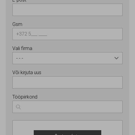
Gsm
Vali firma
Või kirjuta uus
Tööpiirkond
Esindusfoto