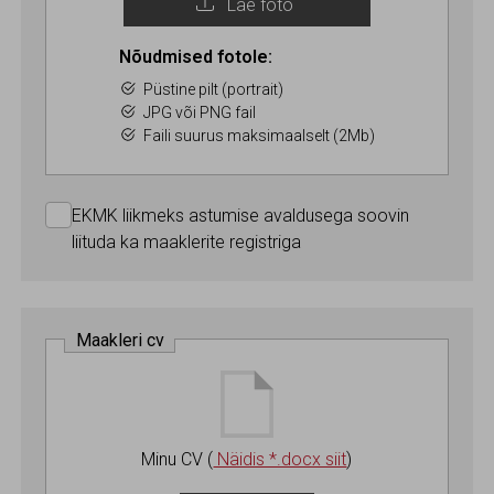
Lae foto
Nõudmised fotole:
Püstine pilt (portrait)
JPG või PNG fail
Faili suurus maksimaalselt (2Mb)
EKMK liikmeks astumise avaldusega soovin
liituda ka maaklerite registriga
Maakleri cv
Minu CV
(
Näidis *.docx siit
)