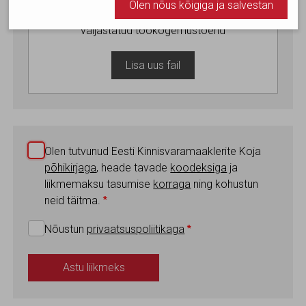
Olen nõus kõigiga ja salvestan
Digiallkirjastatud tööandja poolt
toimimiseks. Seadusega lubatud kohustuslikud
küpsised.
väljastatud töökogemustõend
Olen nõus statistika küpsistega. Võimaldavad jälgida
Lisa uus fail
näiteks veebiliiklust.
Olen nõus ja salvestan
Olen tutvunud Eesti Kinnisvaramaaklerite Koja
põhikirjaga
, heade tavade
koodeksiga
ja
liikmemaksu tasumise
korraga
ning kohustun
neid täitma.
*
Nõustun
privaatsuspoliitikaga
*
Astu liikmeks