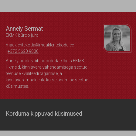
Annely Sermat
EKMK büroo juht
maakleritekoda@maakleritekoda.ee
:
+372 5620 9000
Annely poole võib pöörduda kõigis EKMK
liikmeid, kinnisvara vahendamisega seotud
teenuse kvaliteedi tagamise ja
kinnisvaramaaklerite kutse andmise seotud
küsimustes.
Korduma kippuvad küsimused