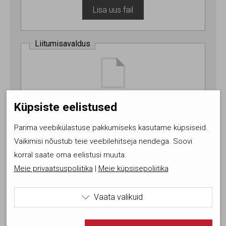
Lisa uus fail
Liitumisavaldus
Digiallkirjastatud ja täidetud
Küpsiste eelistused
liitumisavaldus EKMK vormil
(
Näidis
*.pdf siit
)
Parima veebikülastuse pakkumiseks kasutame küpsiseid.
Vaikimisi nõustub teie veebilehitseja nendega. Soovi
Lisa uus fail
korral saate oma eelistusi muuta.
Meie privaatsuspoliitika
|
Meie küpsisepoliitika
Töökogemustõend
Vaata valikuid

Kasutame tehnilisi küpsiseid, mis on vajalikud veebi