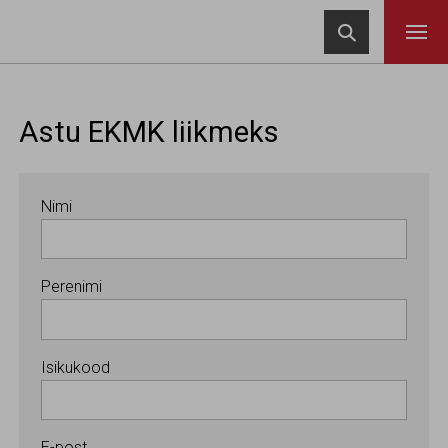
Navigeeri sisusse

Astu EKMK liikmeks
Nimi
Perenimi
Isikukood
E-post