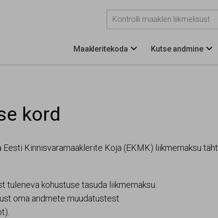
Maakleritekoda
Kutse andmine


se kord
Eesti Kinnisvaramaaklerite Koja (EKMK) liikmemaksu täht
ast tuleneva kohustuse tasuda liikmemaksu.
atust oma andmete muudatustest.
t).