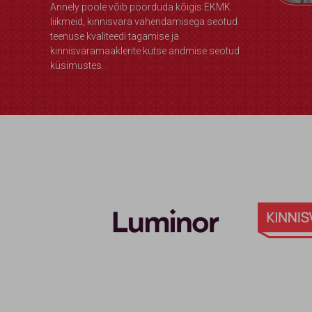
Annely poole võib pöörduda kõigis EKMK
liikmeid, kinnisvara vahendamisega seotud
teenuse kvaliteedi tagamise ja
kinnisvaramaaklerite kutse andmise seotud
küsimustes.