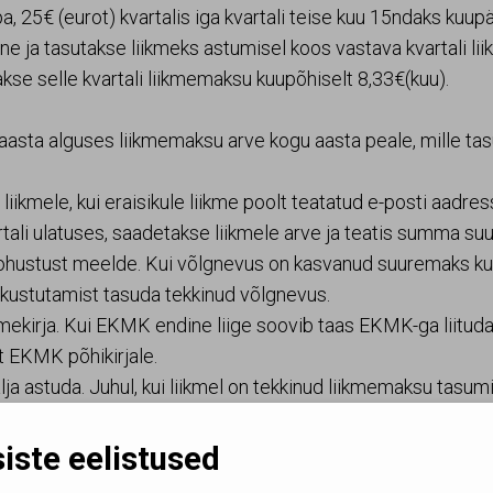
a, 25€ (eurot) kvartalis iga kvartali teise kuu 15ndaks kuup
ne ja tasutakse liikmeks astumisel koos vastava kvartali l
takse selle kvartali liikmemaksu kuupõhiselt 8,33€(kuu).
.
iaasta alguses liikmemaksu arve kogu aasta peale, mille tas
iikmele, kui eraisikule liikme poolt teatatud e-posti aadres
li ulatuses, saadetakse liikmele arve ja teatis summa suuru
ohustust meelde. Kui võlgnevus on kasvanud suuremaks kui
t kustutamist tasuda tekkinud võlgnevus.
mekirja. Kui EKMK endine liige soovib taas EKMK-ga liituda,
t EKMK põhikirjale.
lja astuda. Juhul, kui liikmel on tekkinud liikmemaksu tasum
s üle liikmemaksu võlglaste nimekirja.
iste eelistused