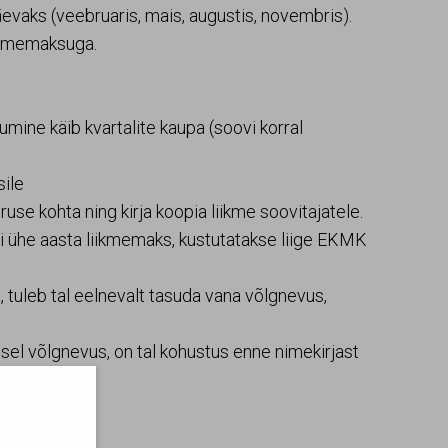
äevaks (veebruaris, mais, augustis, novembris).
iikmemaksuga.
umine käib kvartalite kaupa (soovi korral
sile
se kohta ning kirja koopia liikme soovitajatele.
 ühe aasta liikmemaks, kustutatakse liige EKMK
 tuleb tal eelnevalt tasuda vana võlgnevus,
isel võlgnevus, on tal kohustus enne nimekirjast