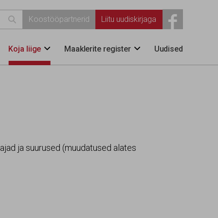

Koostööpartnerid
Liitu uudiskirjaga
Koja liige
Maaklerite register
Uudised


ajad ja suurused (muudatused alates