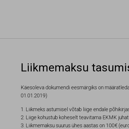
Navigeeri sisusse
Liikmemaksu tasumi
Käesoleva dokumendi eesmärgiks on määratleda 
01.01.2019)
1. Liikmeks astumisel võtab liige endale põhikirj
2. Liige kohustub koheselt teavitama EKMK juh
3. Liikmemaksu suurus ühes aastas on 100€ (euro