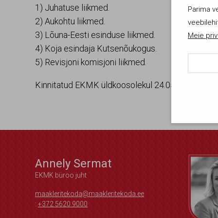
1) Juhatuse liikmed.
Parima v
2) Aukohtu liikmed.
veebilehi
3) Lõuna-Eesti esinduse liikmed.
Meie priv
4) Koja esindaja Kutsenõukogus.
5) Revisjoni komisjoni liikmed.
Kinnitatud EKMK üldkoosolekul 24.05.2018
Kasut
lubat
Olen 
Annely Sermat
EKMK büroo juht
maakleritekoda@maakleritekoda.ee
:
+372 5620 9000