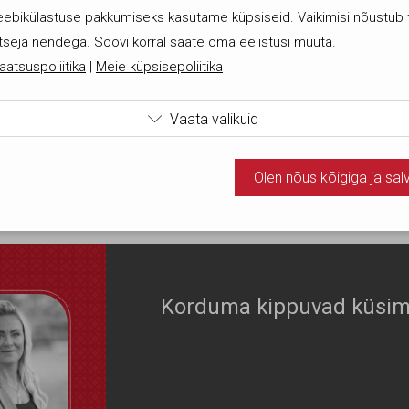
eebikülastuse pakkumiseks kasutame küpsiseid. Vaikimisi nõustub 
tseja nendega. Soovi korral saate oma eelistusi muuta.
aatsuspoliitika
|
Meie küpsisepoliitika
Vaata valikuid

ame tehnilisi küpsiseid, mis on vajalikud veebi toimimiseks. Sead
Olen nõus kõigiga ja sal
ud kohustuslikud küpsised.
nõus statistika küpsistega. Võimaldavad jälgida näiteks veebiliiklust
Olen nõus ja sal
Korduma kippuvad küsi