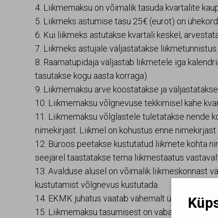
4. Liikmemaksu on võimalik tasuda kvartalite kaup
5. Liikmeks astumise tasu 25€ (eurot) on ühekord
6. Kui liikmeks astutakse kvartali keskel, arvesta
7. Liikmeks astujale väljastatakse liikmetunnistus
8. Raamatupidaja väljastab liikmetele iga kalendr
tasutakse kogu aasta korraga)
9. Liikmemaksu arve koostatakse ja väljastatakse l
10. Liikmemaksu võlgnevuse tekkimisel kahe kvarta
11. Liikmemaksu võlglastele tuletatakse nende k
nimekirjast. Liikmel on kohustus enne nimekirjas
12. Büroos peetakse kustutatud liikmete kohta ni
seejärel taastatakse tema liikmestaatus vastaval
13. Avalduse alusel on võimalik liikmeskonnast vä
kustutamist võlgnevus kustutada.
14. EKMK juhatus vaatab vähemalt üks kord aasta
Küps
15. Liikmemaksu tasumisest on vabastatud: