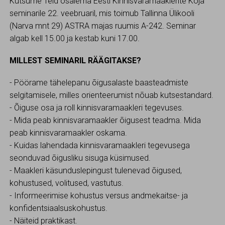
Kutsume Teid osalema Eesti Kinnisvaramaaklerite Koja
seminarile 22. veebruaril, mis toimub Tallinna Ülikooli
(Narva mnt 29) ASTRA majas ruumis A-242. Seminar
algab kell 15.00 ja kestab kuni 17.00.
MILLEST SEMINARIL RÄÄGITAKSE?
- Pöörame tähelepanu õigusalaste baasteadmiste
selgitamisele, milles orienteerumist nõuab kutsestandard.
- Õiguse osa ja roll kinnisvaramaakleri tegevuses.
- Mida peab kinnisvaramaakler õigusest teadma. Mida
peab kinnisvaramaakler oskama.
- Kuidas lahendada kinnisvaramaakleri tegevusega
seonduvad õigusliku sisuga küsimused.
- Maakleri käsunduslepingust tulenevad õigused,
kohustused, volitused, vastutus.
- Informeerimise kohustus versus andmekaitse- ja
konfidentsiaalsuskohustus.
- Näiteid praktikast.