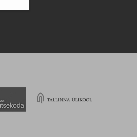
.
vestan