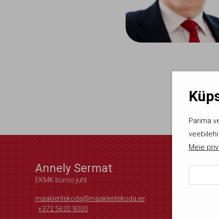
Küps
Parima v
veebilehi
Meie priv
Annely Sermat
EKMK büroo juht
maakleritekoda@maakleritekoda.ee
Kasut
:
+372 5620 9000
lubat