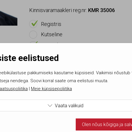
Kinnisvaramaakleri reg.nr:
KMR 35006

On
Registris
Ei ole
Kutseline

On
EKMK liige
iste eelistused
eebikülastuse pakkumiseks kasutame küpsiseid. Vaikimisi nõustub 
tseja nendega. Soovi korral saate oma eelistusi muuta.
aatsuspoliitika
|
Meie küpsisepoliitika
Korduma kippuvad küsi
Vaata valikuid

ame tehnilisi küpsiseid, mis on vajalikud veebi toimimiseks. Sead
Olen nõus kõigiga ja sal
ud kohustuslikud küpsised.