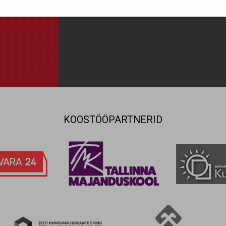
nõus statistika küpsistega. Võimaldavad jälgida näiteks veebiliiklust
Olen nõus ja sal
KOOSTÖÖPARTNERID