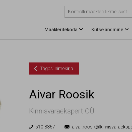
Maakleritekoda
Kutse andmine


Tagasi nimekirja

Aivar Roosik
Kinnisvaraekspert OÜ
510 3367
aivar.roosik@kinnisvaraekspe

