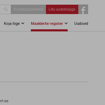

Koostööpartnerid
Liitu uudiskirjaga
Koja liige
Maaklerite register
Uudised


rt.ee