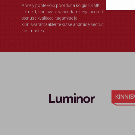
Annely poole võib pöörduda kõigis EKMK
Olen 
liikmeid, kinnisvara vahendamisega seotud
teenuse kvaliteedi tagamise ja
kinnisvaramaaklerite kutse andmise seotud
küsimustes.