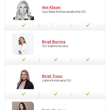
Ave Klaser
Uus Maa Kinnisvarabüroo OÜ
Registris
Kutseline
EKMK liige


Birgit Burring
OÜ ViaKinnisvara
Registris
Kutseline
EKMK liige



Birgit Truus
Lahe Kinnisvara OÜ
Registris
Kutseline
EKMK liige


