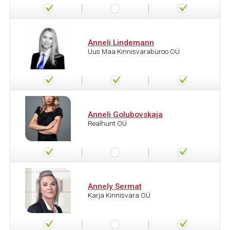
EKMK liige


Anneli Lindemann
Uus Maa Kinnisvarabüroo OÜ
Registris
Kutseline
EKMK liige



Anneli Golubovskaja
Realhunt OÜ
Registris
Kutseline
EKMK liige


Annely Sermat
Karja Kinnisvara OÜ
Registris
Kutseline
EKMK liige

