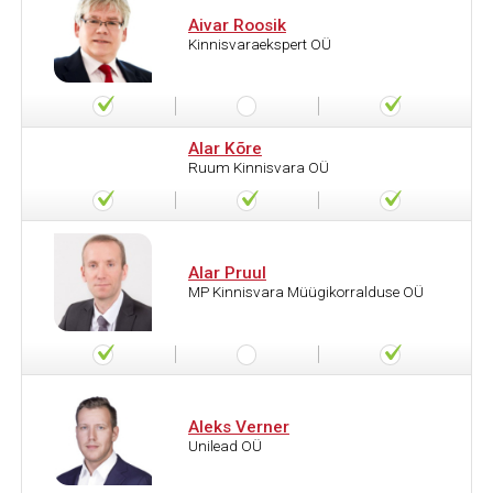
Aivar Roosik
Kinnisvaraekspert OÜ
Registris
Kutseline
EKMK liige


Alar Kõre
Ruum Kinnisvara OÜ
Registris



Kutseline
EKMK liige
Alar Pruul
MP Kinnisvara Müügikorralduse OÜ
Registris
Kutseline
EKMK liige


Aleks Verner
Unilead OÜ
Registris
Kutseline