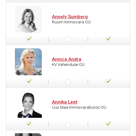
Annely Sumberg
Ruum Kinnisvara OÜ
Registris
Kutseline
EKMK liige


Annica Andra
KV Vahenduse OÜ
Registris
Kutseline
EKMK liige


Annika Leet
Uus Maa Kinnisvarabüroo OÜ
Registris
Kutseline
EKMK liige

