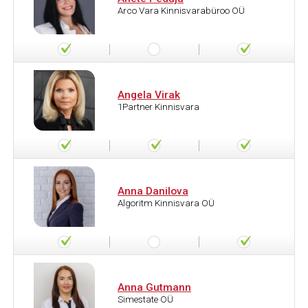
Arco Vara Kinnisvarabüroo OÜ
Registris
Kutseline
EKMK liige


Angela Virak
1Partner Kinnisvara
Registris
Kutseline
EKMK liige



Anna Danilova
Algoritm Kinnisvara OÜ
Registris
Kutseline
EKMK liige


Anna Gutmann
Simestate OÜ