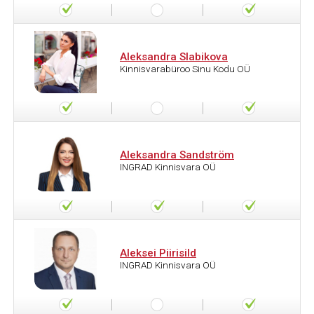
EKMK liige


Aleksandra Slabikova
Kinnisvarabüroo Sinu Kodu OÜ
Registris
Kutseline
EKMK liige


Aleksandra Sandström
INGRAD Kinnisvara OÜ
Registris
Kutseline
EKMK liige



Aleksei Piirisild
INGRAD Kinnisvara OÜ
Registris
Kutseline
EKMK liige

