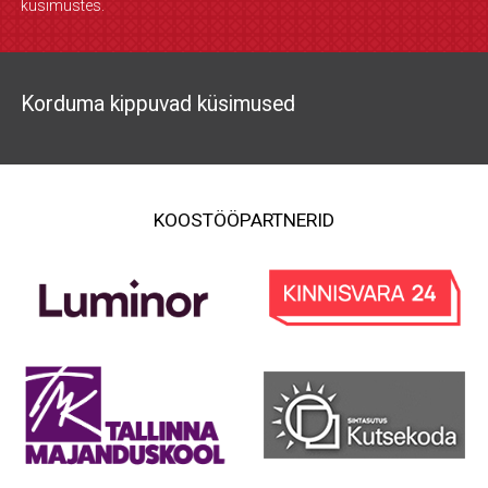
küsimustes.
Korduma kippuvad küsimused
KOOSTÖÖPARTNERID