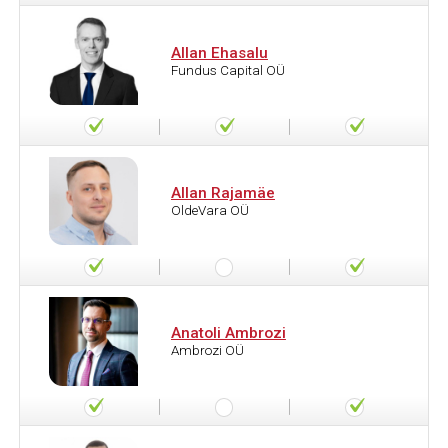
Allan Ehasalu
Fundus Capital OÜ
Registris
Kutseline
EKMK liige



Allan Rajamäe
OldeVara OÜ
Registris
Kutseline
EKMK liige


Anatoli Ambrozi
Ambrozi OÜ
Registris
Kutseline
EKMK liige

