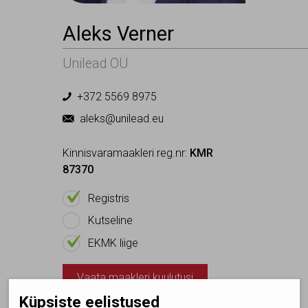
Aleks Verner
Unilead OÜ
+372 5569 8975

aleks@unilead.eu

Kinnisvaramaakleri reg.nr:
KMR
87370

On
Registris
Ei ole
Kutseline

On
EKMK liige
Vaata maakleri kuulutusi
Küpsiste eelistused