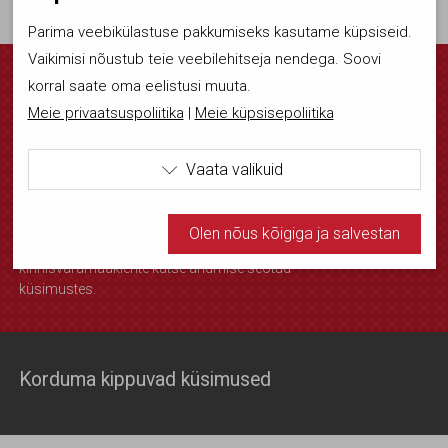
Parima veebikülastuse pakkumiseks kasutame küpsiseid.
Vaikimisi nõustub teie veebilehitseja nendega. Soovi
korral saate oma eelistusi muuta.
Annely Sermat
Meie privaatsuspoliitika
|
Meie küpsisepoliitika
EKMK büroo juht
maakleritekoda@maakleritekoda.ee
Vaata valikuid
:
+372 5620 9000

Annely poole võib pöörduda kõigis EKMK
Kasutame tehnilisi küpsiseid, mis on vajalikud veebi
liikmeid, kinnisvara vahendamisega seotud
Olen nõus kõigiga ja salvestan
teenuse kvaliteedi tagamise ja
toimimiseks. Seadusega lubatud kohustuslikud
kinnisvaramaaklerite kutse andmise seotud
küpsised.
küsimustes.
Olen nõus statistika küpsistega. Võimaldavad jälgida
näiteks veebiliiklust.
Korduma kippuvad küsimused
Olen nõus ja salvestan