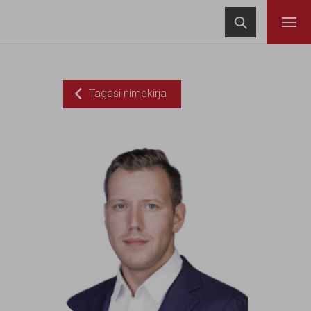
Navigeeri sisusse

Tagasi nimekirja
