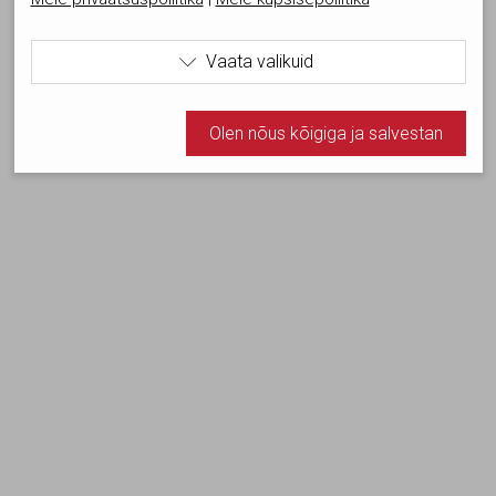
Vaata valikuid

Kasutame tehnilisi küpsiseid, mis on vajalikud veebi
Olen nõus kõigiga ja salvestan
toimimiseks. Seadusega lubatud kohustuslikud
küpsised.
Olen nõus statistika küpsistega. Võimaldavad jälgida
näiteks veebiliiklust.
Olen nõus ja salvestan