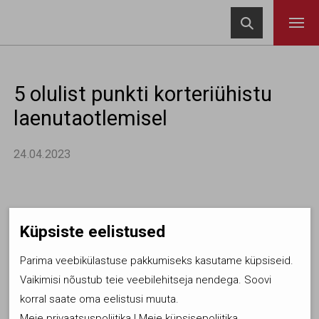
Navigeeri sisusse

5 olulist punkti korteriühistu
laenutaotlemisel
24.04.2023
Küpsiste eelistused
Parima veebikülastuse pakkumiseks kasutame küpsiseid.
Vaikimisi nõustub teie veebilehitseja nendega. Soovi
korral saate oma eelistusi muuta.
Meie privaatsuspoliitika
|
Meie küpsisepoliitika