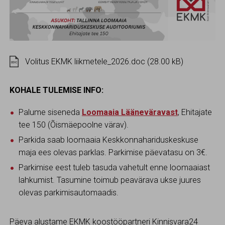
Volitus EKMK liikmetele_2026.doc (28.00 kB)
DOC
KOHALE TULEMISE INFO:
Palume siseneda
Loomaaia Lääneväravast
, Ehitajate
tee 150 (Õismäepoolne värav).
Parkida saab loomaaia Keskkonnahariduskeskuse
maja ees olevas parklas. Parkimise päevatasu on 3€.
Parkimise eest tuleb tasuda vahetult enne loomaaiast
lahkumist. Tasumine toimub peavärava ukse juures
olevas parkimisautomaadis.
Päeva alustame EKMK koostööpartneri Kinnisvara24