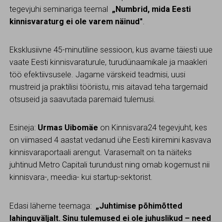
tegevjuhi seminariga teemal
„Numbrid, mida Eesti
kinnisvaraturg ei ole varem näinud"
.
Eksklusiivne 45-minutiline sessioon, kus avame täiesti uue
vaate Eesti kinnisvaraturule, turudünaamikale ja maakleri
töö efektiivsusele. Jagame värskeid teadmisi, uusi
mustreid ja praktilisi tööriistu, mis aitavad teha targemaid
otsuseid ja saavutada paremaid tulemusi.
Esineja:
Urmas Uibomäe
on Kinnisvara24 tegevjuht, kes
on viimased 4 aastat vedanud ühe Eesti kiiremini kasvava
kinnisvaraportaali arengut. Varasemalt on ta näiteks
juhtinud Metro Capitali turundust ning omab kogemust nii
kinnisvara-, meedia- kui startup-sektorist.
Edasi läheme teemaga:
„Juhtimise põhimõtted
lahinguväljalt. Sinu tulemused ei ole juhuslikud – need