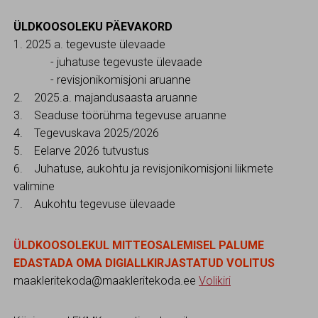
ÜLDKOOSOLEKU PÄEVAKORD
1. 2025 a. tegevuste ülevaade
- juhatuse tegevuste ülevaade
- revisjonikomisjoni aruanne
2. 2025.a. majandusaasta aruanne
3. Seaduse töörühma tegevuse aruanne
4. Tegevuskava 2025/2026
5. Eelarve 2026 tutvustus
6. Juhatuse, aukohtu ja revisjonikomisjoni liikmete
valimine
7. Aukohtu tegevuse ülevaade
Ü
LDKOOSOLEKUL MITTEOSALEMISEL PALUME
EDASTADA OMA DIGIALLKIRJASTATUD VOLITUS
maakleritekoda@maakleritekoda.ee
Volikiri