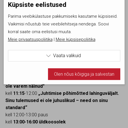
Küpsiste eelistused
OSTA PILET KOOLITUSELE
SIIT
Parima veebikülastuse pakkumiseks kasutame küpsiseid.
Vaikimisi nõustub teie veebilehitseja nendega. Soovi
Koolitusel osalemist on õigus tühistada kuni 3 tööpäeva
korral saate oma eelistusi muuta.
enne koolituse toimumist, tasulise koolituse puhul siis
Meie privaatsuspoliitika
|
Meie küpsisepoliitika
osalustasu tagastatakse. Lühemaajalisel etteteatamisel
osalustasu ei tagastata ja 0€ pileti ostnul tuleb tasuda 5€
.
Vaata valikuid

PÄEVA AJAKAVA
kell
10:00
-10:30 saabumine ja registreerimine
Kasutame tehnilisi küpsiseid, mis on vajalikud veebi
Olen nõus kõigiga ja salvestan
toimimiseks. Seadusega lubatud kohustuslikud
kell
10:30
-11:15 „
Numbrid, mida Eesti kinnisvaraturg ei
küpsised.
ole varem näinud"
kell
11:15
-12:00
„Juhtimise põhimõtted lahinguväljalt.
Olen nõus statistika küpsistega. Võimaldavad jälgida
Sinu tulemused ei ole juhuslikud – need on sinu
näiteks veebiliiklust.
standard“
kell 12:00-13:00 paus
Olen nõus ja salvestan
kell
13:00-16:00 üldkoosolek