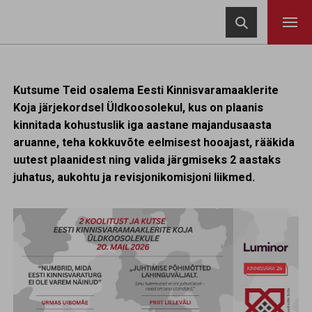
Navigeeri sisusse

Kutsume Teid osalema Eesti Kinnisvaramaaklerite
Koja järjekordsel Üldkoosolekul, kus on plaanis
kinnitada kohustuslik iga aastane majandusaasta
aruanne, teha kokkuvõte eelmisest hooajast, rääkida
uutest plaanidest ning valida järgmiseks 2 aastaks
juhatus, aukohtu ja revisjonikomisjoni liikmed.