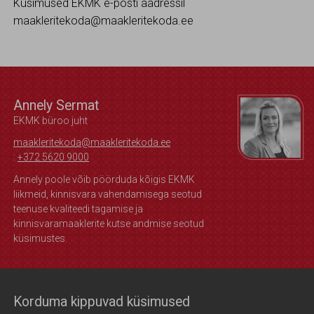
Küsimused EKMK e-posti aadressil
maakleritekoda@maakleritekoda.ee
Annely Sermat
EKMK büroo juht
maakleritekoda@maakleritekoda.ee
:
+372 5620 9000
Annely poole võib pöörduda kõigis EKMK
liikmeid, kinnisvara vahendamisega seotud
teenuse kvaliteedi tagamise ja
kinnisvaramaaklerite kutse andmise seotud
küsimustes.
Korduma kippuvad küsimused