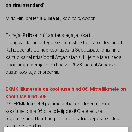
on sinu standard
"
Mida viib läbi
Priit Lilleväli
, koolitaja, coach
Esineja:
Priit
on militaartaustaga ja pikalt
müügivaldkonnas tegutsenud instruktor. Ta on teeninud
Rahuoperatsioonide keskuses ja Scoutspataljonis ning
käinud kahel missioonil Afganistanis. Hiljem viis elu teda
coachingu teerajale. Priit pälvis 2023. aastal Äripäeva
aasta koolitaja eripreemia.
EKMK liikmetele on koolituse hind 0€. Mitteliikmele on
koolituse hind 50€
PS! EKMK liikmetel palume koha registreerimiseks
koolitusel osta 0€ pilet piletipoest! Olete edukalt
registreerunud kui Teie poolt sisestatud e-postile tuleb
tellimuse kinnitus!