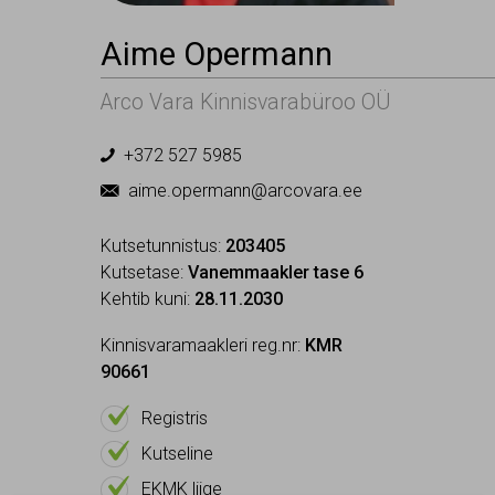
Aime Opermann
Arco Vara Kinnisvarabüroo OÜ
+372 527 5985

aime.opermann@arcovara.ee

Kutsetunnistus:
203405
Kutsetase:
Vanemmaakler tase 6
Kehtib kuni:
28.11.2030
Kinnisvaramaakleri reg.nr:
KMR
90661

On
Registris

On
Kutseline

On
EKMK liige