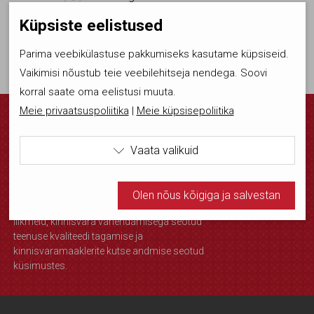
Küpsiste eelistused
Vaata maakleri kuulutusi
Parima veebikülastuse pakkumiseks kasutame küpsiseid.
Vaikimisi nõustub teie veebilehitseja nendega. Soovi
korral saate oma eelistusi muuta.
Meie privaatsuspoliitika
|
Meie küpsisepoliitika
Annely Sermat
EKMK büroo juht
Vaata valikuid

maakleritekoda@maakleritekoda.ee
:
+372 5620 9000
Kasutame tehnilisi küpsiseid, mis on vajalikud veebi
Olen nõus kõigiga ja salvestan
toimimiseks. Seadusega lubatud kohustuslikud
Annely poole võib pöörduda kõigis EKMK
küpsised.
liikmeid, kinnisvara vahendamisega seotud
teenuse kvaliteedi tagamise ja
Olen nõus statistika küpsistega. Võimaldavad jälgida
kinnisvaramaaklerite kutse andmise seotud
näiteks veebiliiklust.
küsimustes.
Olen nõus ja salvestan