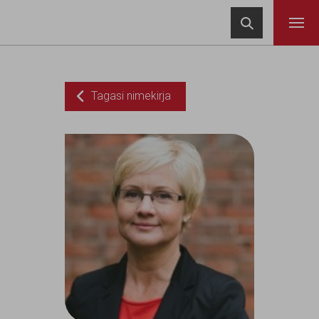
Navigeeri sisusse

Tagasi nimekirja
