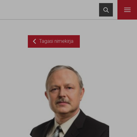
Navigeeri sisusse

Tagasi nimekirja
