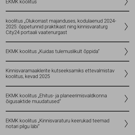
EKMK koolitus
koolitus „Olukorrast majanduses, kodulaenud 2024-
2025: õppetunnid praktikast ning kinnisvaraturg
City24 portaali vaatenurgast
EKMK koolitus „Kuidas tulemuslikult õppida“
Kinnisvaramaaklerite kutseeksamiks ettevalmistav
koolitus, kevad 2025
EKMK koolitus „Ehitus- ja planeerimisvaldkonna
õigusaktide muudatused“
EKMK koolitus „Kinnisvaraturu keerukad teemad
notari pilgu läbi“