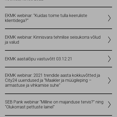
EKMK webinar: "Kuidas toime tulla keeruliste
klientidega?"
EKMK webinar: Kinnisvara tehnilise seisukorra võlud
ja valud
EKMK aastalõpu vastuvõtt 03.12.21
EKMK webinar: 2021 trendide aasta kokkuvõtted ja
City24 uuendused ja "Maakler ja müügileping –
armastuse ja vihkamise suhe"
SEB Pank webinar "Milline on majanduse tervis?" ning
"Olukorrast pettuste lainel"