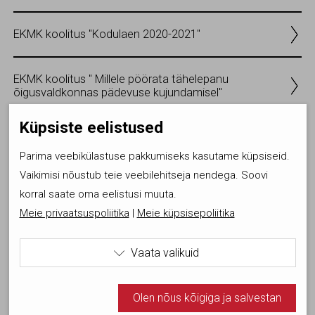
EKMK koolitus "Kodulaen 2020-2021"
EKMK koolitus " Millele pöörata tähelepanu
õigusvaldkonnas pädevuse kujundamisel"
Küpsiste eelistused
Kinnisvaramaaklerite kutseeksamiks ettevalmistus
Tallinnas sügis 2020
Parima veebikülastuse pakkumiseks kasutame küpsiseid.
Vaikimisi nõustub teie veebilehitseja nendega. Soovi
korral saate oma eelistusi muuta.
EKMK webinar 27.mail kell 13.00-14.00
Meie privaatsuspoliitika
|
Meie küpsisepoliitika
EKMK Üldkoosoleku uus kuupäev on 08.juuli 2020
Vaata valikuid

EKMK webinar 13.mail kell 14.00-15.00
Kasutame tehnilisi küpsiseid, mis on vajalikud veebi
Olen nõus kõigiga ja salvestan
toimimiseks. Seadusega lubatud kohustuslikud