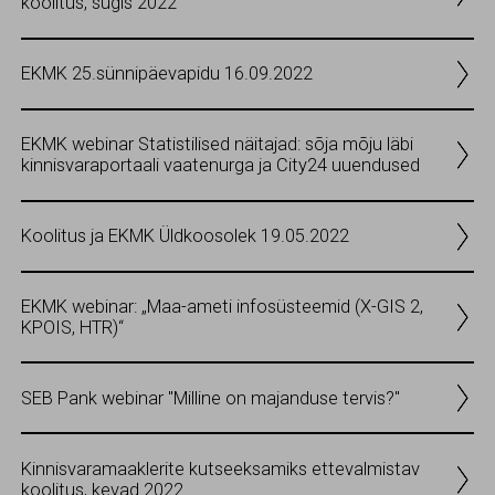
koolitus, sügis 2022
EKMK 25.sünnipäevapidu 16.09.2022
EKMK webinar Statistilised näitajad: sõja mõju läbi
kinnisvaraportaali vaatenurga ja City24 uuendused
Koolitus ja EKMK Üldkoosolek 19.05.2022
EKMK webinar: „Maa-ameti infosüsteemid (X-GIS 2,
KPOIS, HTR)“
SEB Pank webinar "Milline on majanduse tervis?"
Kinnisvaramaaklerite kutseeksamiks ettevalmistav
koolitus, kevad 2022