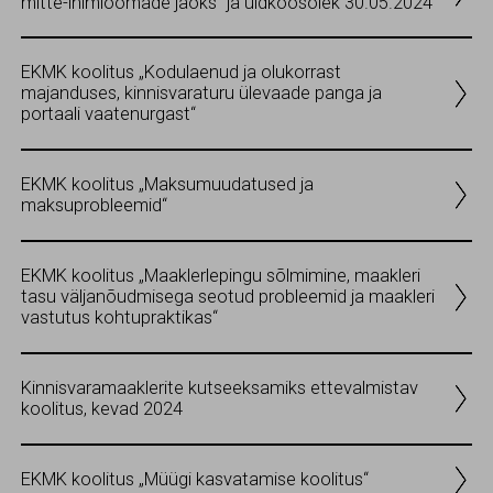
mitte-inimloomade jaoks" ja üldkoosolek 30.05.2024
EKMK koolitus „Kodulaenud ja olukorrast
majanduses, kinnisvaraturu ülevaade panga ja
portaali vaatenurgast“
EKMK koolitus „Maksumuudatused ja
maksuprobleemid“
EKMK koolitus „Maaklerlepingu sõlmimine, maakleri
tasu väljanõudmisega seotud probleemid ja maakleri
vastutus kohtupraktikas“
Kinnisvaramaaklerite kutseeksamiks ettevalmistav
koolitus, kevad 2024
EKMK koolitus „Müügi kasvatamise koolitus“