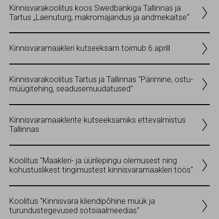
Kinnisvarakoolitus koos Swedbankiga Tallinnas ja
Tartus „Laenuturg, makromajandus ja andmekaitse“
Kinnisvaramaakleri kutseeksam toimub 6.aprill
Kinnisvarakoolitus Tartus ja Tallinnas "Pärimine, ostu-
müügitehing, seadusemuudatused"
Kinnisvaramaaklerite kutseeksamiks ettevalmistus
Tallinnas
Koolitus "Maakleri- ja üürilepingu olemusest ning
kohustuslikest tingimustest kinnisvaramaakleri töös"
Koolitus "Kinnisvara kliendipõhine müük ja
turundustegevused sotsiaalmeedias"