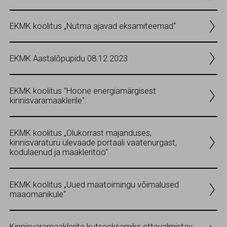
EKMK koolitus „Nutma ajavad eksamiteemad“
EKMK Aastalõpupidu 08.12.2023
EKMK koolitus "Hoone energiamärgisest
kinnisvaramaaklerile".
EKMK koolitus „Olukorrast majanduses,
kinnisvaraturu ülevaade portaali vaatenurgast,
kodulaenud ja maakleritöö"
EKMK koolitus „Uued maatoimingu võimalused
maaomanikule“
Kinnisvaramaaklerite kutseeksamiks ettevalmistav