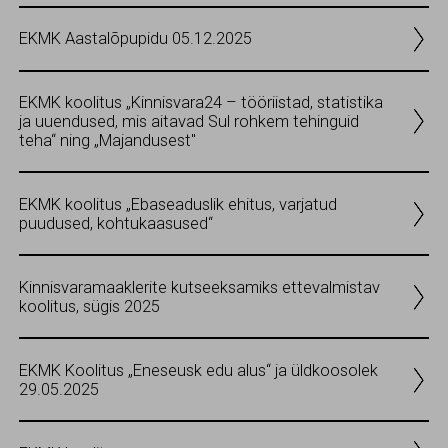
EKMK Aastalõpupidu 05.12.2025
EKMK koolitus „Kinnisvara24 – tööriistad, statistika
ja uuendused, mis aitavad Sul rohkem tehinguid
teha“ ning „Majandusest"
EKMK koolitus „Ebaseaduslik ehitus, varjatud
puudused, kohtukaasused“
Kinnisvaramaaklerite kutseeksamiks ettevalmistav
koolitus, sügis 2025
EKMK Koolitus „Eneseusk edu alus“ ja üldkoosolek
29.05.2025