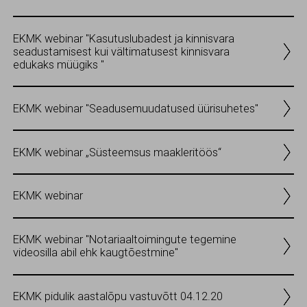
EKMK webinar "Kasutuslubadest ja kinnisvara
seadustamisest kui vältimatusest kinnisvara
edukaks müügiks "
EKMK webinar "Seadusemuudatused üürisuhetes"
EKMK webinar „Süsteemsus maakleritöös“
EKMK webinar
EKMK webinar "Notariaaltoimingute tegemine
videosilla abil ehk kaugtõestmine"
EKMK pidulik aastalõpu vastuvõtt 04.12.20