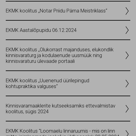
EKMK koolitus „Notar Priidu Pärna Meistriklass“
EKMK Aastalõpupidu 06.12.2024
EKMK koolitus „Olukorrast majanduses, elukondlik
kinnisvaraturg ja kodulaenude uusmüük ning
kinnisvaraturu ülevaade portaali
EKMK koolitus „Uuenenud üürilepingud
kohtupraktika valguses“
Kinnisvaramaaklerite kutseeksamiks ettevalmistav
koolitus, sügis 2024
EKMK Koolitus "Loomaelu linnaruumis - mis on linn