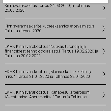
küpsised.
Kinnisvarakoolitus Tartus 24.03.2020 ja Tallinnas
25.03.2020
Olen nõus statistika küpsistega. Võimaldavad jälgida
näiteks veebiliiklust.
Kinnisvaramaaklerite kutseeksamiks ettevalmistus
Olen nõus ja salvestan
Tallinnas kevad 2020
EKMK Kinnisvarakoolitus "Nutikas turundaja ja
finantsidest tehnoloogiaajastul" Tartus 19.02.2020 ja
Tallinnas 20.02.2020
EKMK Kinnisvarakoolitus „Muinsuskaitse, kellele ja
miks?“ Tartus 21.01.2020 ja Tallinnas 22.01.2020
EKMK Kinnisvarakoolitus" Rahapesu ja terrorismi
tõkestamine. Andmekaitse“ Tartus ja Talllinnas