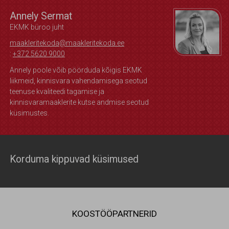
Annely Sermat
EKMK büroo juht
maakleritekoda@maakleritekoda.ee
:
+372 5620 9000
Annely poole võib pöörduda kõigis EKMK
liikmeid, kinnisvara vahendamisega seotud
teenuse kvaliteedi tagamise ja
kinnisvaramaaklerite kutse andmise seotud
küsimustes.
Korduma kippuvad küsimused
KOOSTÖÖPARTNERID