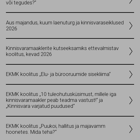
või tegudes?”
Aus majandus, kuum laenuturg ja kinnisvaraseiklused
2026
Kinnisvaramaaklerite kutseeksamiks ettevalmistav
koolitus, kevad 2026
EKMK koolitus „Elu- ja bürooruumide sisekliima“
EKMK koolitus „10 tuleohutusküsimust, millele iga
kinnisvaramaakler peab teadma vastust!“ ja
„Kinnisvara varjatud puudused“
EKMK koolitus „Puukoi, hallitus ja majavamm
hoonetes. Mida teha?“