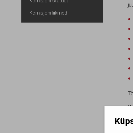
Komisjoni statuut
ju
Komisjoni liikmed
Tö
Ku
in
Küps
ku