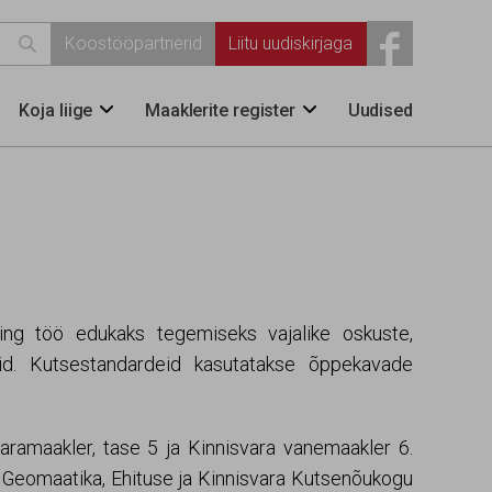

Koostööpartnerid
Liitu uudiskirjaga
Koja liige
Maaklerite register
Uudised


ing töö edukaks tegemiseks vajalike oskuste,
d. Kutsestandardeid kasutatakse õppekavade
amaakler, tase 5 ja Kinnisvara vanemaakler 6.
, Geomaatika, Ehituse ja Kinnisvara Kutsenõukogu