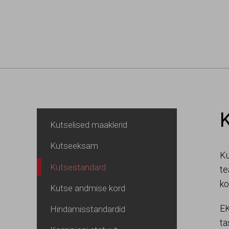
Navigeeri sisusse
Kutselised maaklerid
Kutseeksam
Ku
Kutsestandard
te
ko
Kutse andmise kord
EK
Hindamisstandardid
ta