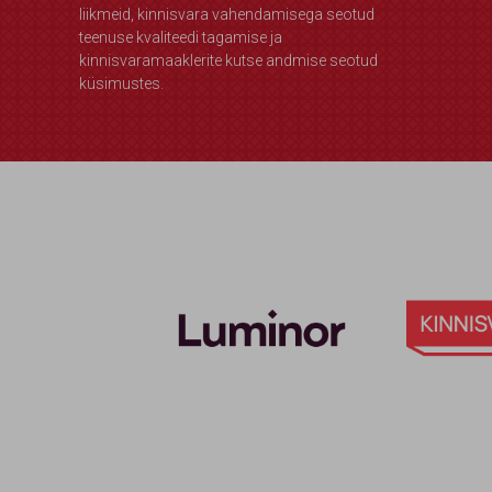
liikmeid, kinnisvara vahendamisega seotud
teenuse kvaliteedi tagamise ja
kinnisvaramaaklerite kutse andmise seotud
küsimustes.