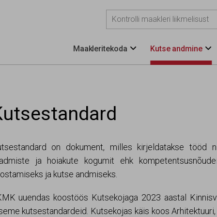
Maakleritekoda
Kutse andmine


Kutsestandard
tsestandard on dokument, milles kirjeldatakse tööd n
admiste ja hoiakute kogumit ehk kompetentsusnõudei
ostamiseks ja kutse andmiseks.
MK uuendas koostöös Kutsekojaga 2023 aastal Kinnisvar
seme kutsestandardeid. Kutsekojas käis koos Arhitektuuri