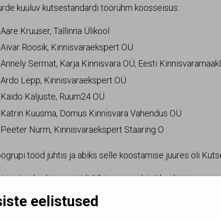
urde kuuluv kutsestandardi töörühm koosseisus:
Aare Kruuser, Tallinna Ülikool
Aivar Roosik, Kinnisvaraekspert OÜ
Annely Sermat, Karja Kinnisvara OÜ; Eesti Kinnisvaramaa
Ardo Lepp, Kinnisvaraekspert OÜ
Kaido Kaljuste, Ruum24 OÜ
Katrin Kuusma, Domus Kinnisvara Vahendus OÜ
Peeter Nurm, Kinnisvaraekspert Staaring O
ögrupi tööd juhtis ja abiks selle koostamise juures oli Kut
tsestandardi osas viidi läbi arvamusküsitlus kinnisvarama
stitutsioonide vahel. Kutsestandardi lõppredaktsioon
iste eelistused
tsestandardi kavandi kohta arvamusküsitlusel tehtud ettep