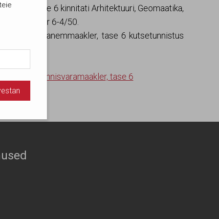
teie
aakler, tase 6 kinnitati Arhitektuuri, Geomaatika,
14.11.2023 nr 6-4/50.
a Kinnisvara vanemmaakler, tase 6 kutsetunnistus
, tase 5
ja
Kinnisvaramaakler, tase 6
usega
vestan
.
vestan
mused