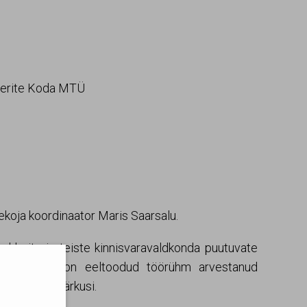
klerite Koda MTÜ
sekoja koordinaator Maris Saarsalu.
aklerite ja teiste kinnisvaravaldkonda puutuvate
i koostamisel on eeltoodud töörühm arvestanud
anekuid ja märkusi.