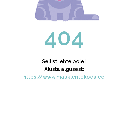
404
Sellist lehte pole!
Alusta algusest:
https://www.maakleritekoda.ee