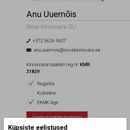
Anu Uuemõis
Nove Kinnisvara OÜ
+372 5626 9607

anu.uuemois@novekinnisvara.ee

Kinnisvaramaakleri reg.nr:
KMR
31829

On
Registris
Ei ole
Kutseline

On
EKMK liige
Vaata maakleri kuulutusi
Küpsiste eelistused