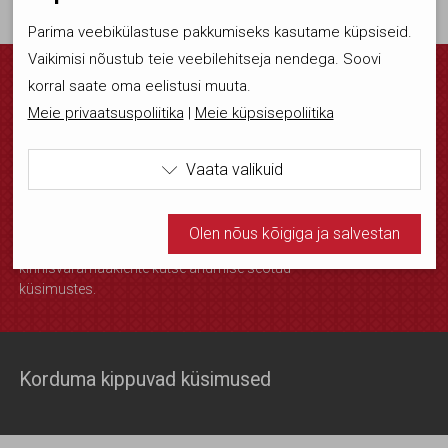
Parima veebikülastuse pakkumiseks kasutame küpsiseid.
Vaikimisi nõustub teie veebilehitseja nendega. Soovi
korral saate oma eelistusi muuta.
Annely Sermat
Meie privaatsuspoliitika
|
Meie küpsisepoliitika
EKMK büroo juht
maakleritekoda@maakleritekoda.ee
Vaata valikuid
:
+372 5620 9000

Annely poole võib pöörduda kõigis EKMK
Kasutame tehnilisi küpsiseid, mis on vajalikud veebi
liikmeid, kinnisvara vahendamisega seotud
Olen nõus kõigiga ja salvestan
teenuse kvaliteedi tagamise ja
toimimiseks. Seadusega lubatud kohustuslikud
kinnisvaramaaklerite kutse andmise seotud
küpsised.
küsimustes.
Olen nõus statistika küpsistega. Võimaldavad jälgida
näiteks veebiliiklust.
Korduma kippuvad küsimused
Olen nõus ja salvestan