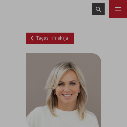
Navigeeri sisusse

Tagasi nimekirja
