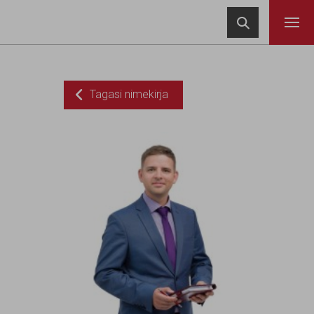
Navigeeri sisusse

Tagasi nimekirja
