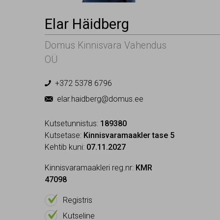
Elar Häidberg
Domus Kinnisvara Vahendus
OÜ
+372 5378 6796

elar.haidberg@domus.ee

Kutsetunnistus:
189380
Kutsetase:
Kinnisvaramaakler tase 5
Kehtib kuni:
07.11.2027
Kinnisvaramaakleri reg.nr:
KMR
47098

On
Registris

On
Kutseline