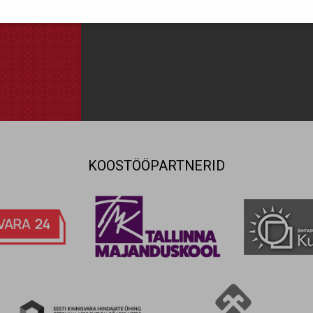
nõus statistika küpsistega. Võimaldavad jälgida näiteks veebiliiklust
Olen nõus ja sal
KOOSTÖÖPARTNERID