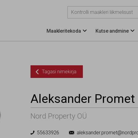
Maakleritekoda
Kutse andmine


Tagasi nimekirja

Aleksander Promet
Nord Property OÜ
55633926
aleksander.promet@nordpr

