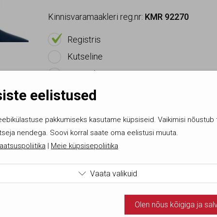
Kinnisvaramaakleri reg.nr:
KMR 92270

On
Registris
Ei ole
Kutseline
Ei ole
EKMK liige
iste eelistused
eebikülastuse pakkumiseks kasutame küpsiseid. Vaikimisi nõustub 
tseja nendega. Soovi korral saate oma eelistusi muuta.
aatsuspoliitika
|
Meie küpsisepoliitika
Korduma kippuvad küsi
Vaata valikuid

ame tehnilisi küpsiseid, mis on vajalikud veebi toimimiseks. Sead
Olen nõus kõigiga ja sal
ud kohustuslikud küpsised.