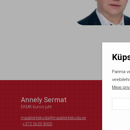
Küps
Parima v
veebilehi
Meie priv
Annely Sermat
EKMK büroo juht
maakleritekoda@maakleritekoda.ee
Kasut
:
+372 5620 9000
lubat