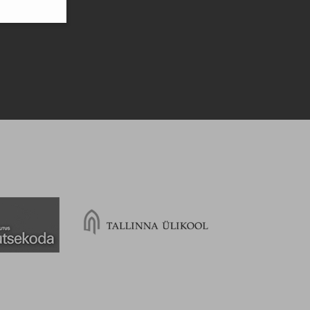
.
vestan