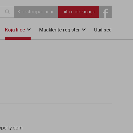

Koostööpartnerid
Liitu uudiskirjaga
Koja liige
Maaklerite register
Uudised


operty.com