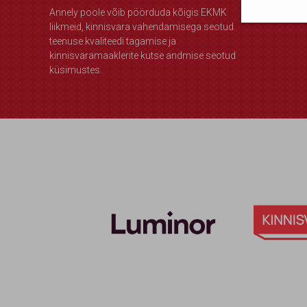
Annely poole võib pöörduda kõigis EKMK
Olen 
liikmeid, kinnisvara vahendamisega seotud
teenuse kvaliteedi tagamise ja
kinnisvaramaaklerite kutse andmise seotud
küsimustes.