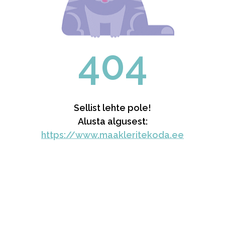
404
Sellist lehte pole!
Alusta algusest:
https://www.maakleritekoda.ee