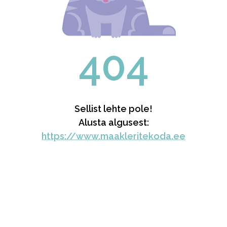
404
Sellist lehte pole!
Alusta algusest:
https://www.maakleritekoda.ee